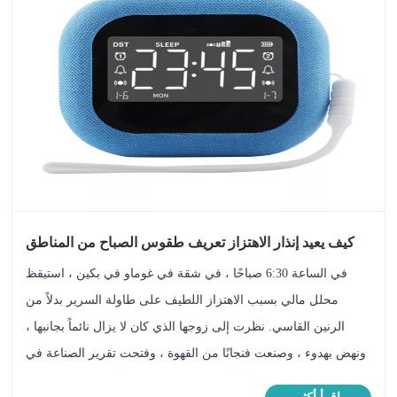
كيف يعيد إنذار الاهتزاز تعريف طقوس الصباح من المناطق
الحضرية؟
في الساعة 6:30 صباحًا ، في شقة في غوماو في بكين ، استيقظ
محلل مالي بسبب الاهتزاز اللطيف على طاولة السرير بدلاً من
الرنين القاسي. نظرت إلى زوجها الذي كان لا يزال نائماً بجانبها ،
ونهض بهدوء ، وصنعت فنجانًا من القهوة ، وفتحت تقرير الصناعة في
ضوء الصباح-أصبحت تجربة "الاستيقاظ غير المضطرب" روتينًا