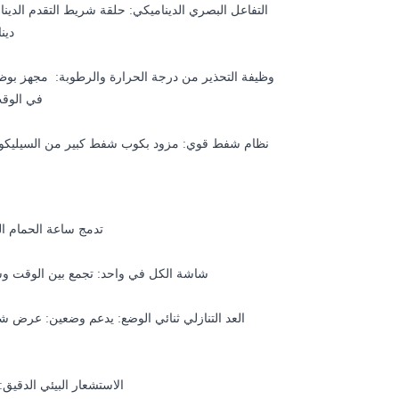
التفاعل البصري الديناميكي: حلقة شريط التقدم الدين
دين
وظيفة التحذير من درجة الحرارة والرطوبة: مجهز بوظائ
في الوقت
نظام شفط قوي: مزود بكوب شفط كبير من السيليكون
تدمج ساعة الحمام ا
شاشة الكل في واحد: تجمع بين الوقت وساع
العد التنازلي ثنائي الوضع: يدعم وضعين: عرض شري
الاستشعار البيئي الدقيق: * مراقبة الرطوبة: نطاق 