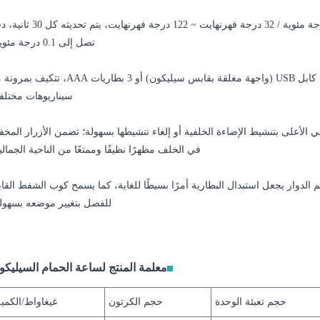
مراقبة درجة الحرارة: النطاق 0 درجة مئوية ~ 50 درجة مئوية / 32 درجة فهرنهايت ~ 122 درجة فهرنهايت، ي
تصل إلى 0.1 درجة مئوية.
أوضاع إمداد الطاقة المزدوجة: يدعم إمداد طاقة كابل USB (واجهة مغلقة بقابس سيليكون) أو 3 بطاريات AAA، تت
سيناريوهات مختلفة
لأعلى بتنشيط الإضاءة الخلفية أو إلغاء تنشيطها بسهولة؛ تضمن الأزرار المخف
في الخلف مظهرًا نظيفًا وممتعًا من الناحية الجمالي
الدوار يجعل استبدال البطارية أمرًا بسيطًا للغاية، كما يسمح كوب الشفط القا
للفصل بتغيير موضعه بسهولة
معلمة المنتج لساعة الحمام السيليكو
حجم تعبئة الوحدة
حجم الكرتون
غيغاواط/الكمي