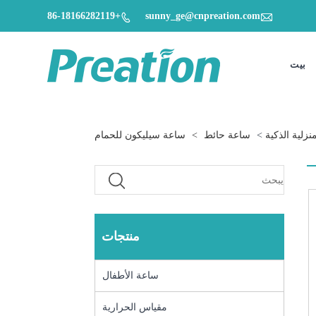

+86-18166282119
sunny_ge@cnpreation.com

بيت
نزلية الذكية
>
ساعة حائط
>
ساعة سيليكون للحمام
منتجات
ساعة الأطفال
مقياس الحرارية