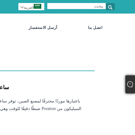

العربية

اتصل بنا
أرسل الاستفسار
ساعة
باعتبارها موردًا محترفًا لمصنع الصين، توفر س
السيليكون من Preation ضبطًا دقيقًا للوقت وهي مقاومة تمامًا للرطوبة.