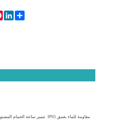
st
inkedIn
Share
مقاومة للماء بعمق IP65: تتميز س