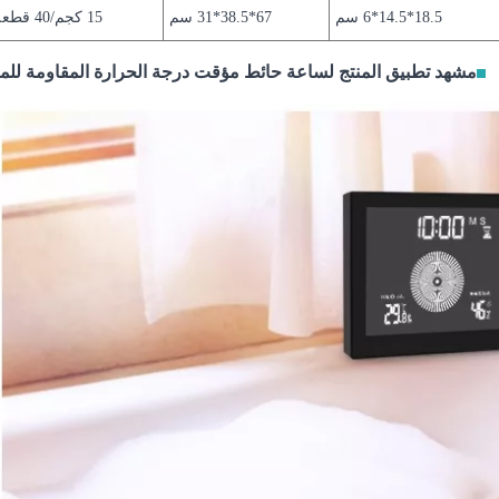
18.5*14.5*6 سم
67*38.5*31 سم
15 كجم/40 قطعة
مشهد تطبيق المنتج لساعة حائط مؤقت درجة الحرارة المقاومة للما