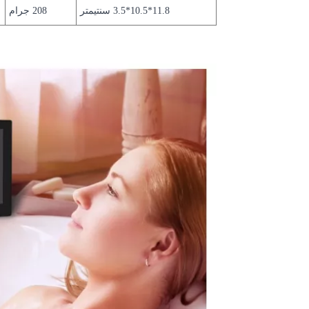
11.8*10.5*3.5 سنتيمتر
208 جرام