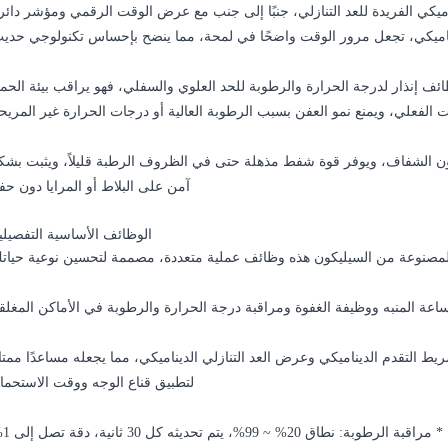
اميكي الفريدة للعد التنازلي، جنبًا إلى جنب مع عرض الوقت الرقمي ومؤشر دائ
اميكي، تجعل مرور الوقت واضحًا في لمحة، مما ينضح بإحساس تكنولوجي حديث
ف إنذار لدرجة الحرارة والرطوبة للحد العلوي والسفلي، فهو يراقب بيئة الحم
 الفعلي، ويمنع نمو العفن بسبب الرطوبة العالية أو درجات الحرارة غير المريح
 الشفاف، ويوفر قوة شفط مذهلة حتى في الظروف الرطبة قليلاً، ويثبت بشك
آمن على البلاط أو المرايا دون حف
الوظائف الأساسية التفصيلي
لمصنوعة من السيليكون هذه وظائف عملية متعددة، مصممة لتحسين نوعية حياتك
ة المنبه ووظيفة الغفوة ومراقبة درجة الحرارة والرطوبة في الأماكن المغلقة
ط التقدم الديناميكي وعرض العد التنازلي الديناميكي، مما يجعله مساعدًا ممتاز
لتطبيق قناع الوجه ووقت الاستحمام
20% ~ 99%، يتم تحديثه كل 30 ثانية، دقة تصل إلى 1%.